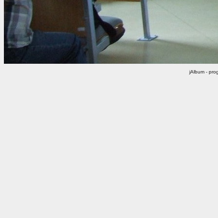
jAlbum - pr