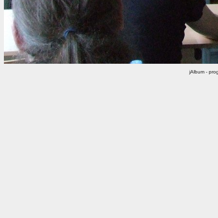
jAlbum - pr